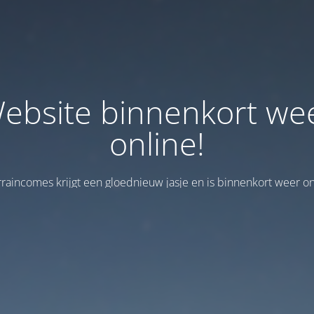
ebsite binnenkort we
online!
rraincomes krijgt een gloednieuw jasje en is binnenkort weer on