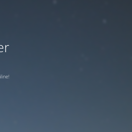
er
line!