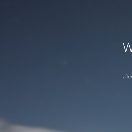
W
afte